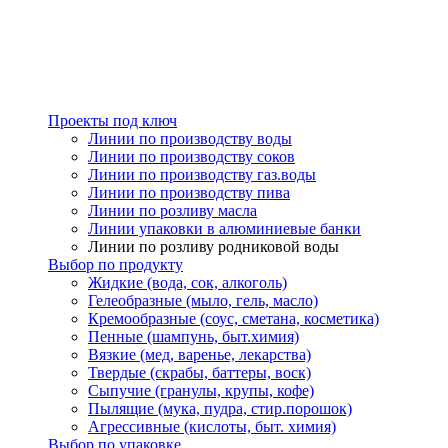
Проекты под ключ
Линии по производству воды
Линии по производству соков
Линии по производству газ.воды
Линии по производству пива
Линии по розливу масла
Линии упаковки в алюминиевые банки
Линии по розливу родниковой воды
Выбор по продукту
Жидкие (вода, сок, алкоголь)
Гелеобразные (мыло, гель, масло)
Кремообразные (соус, сметана, косметика)
Пенные (шампунь, быт.химия)
Вязкие (мед, варенье, лекарства)
Твердые (скрабы, баттеры, воск)
Сыпучие (гранулы, крупы, кофе)
Пылящие (мука, пудра, стир.порошок)
Агрессивные (кислоты, быт. химия)
Выбор по упаковке