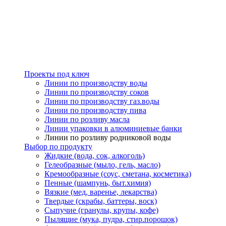
Проекты под ключ
Линии по производству воды
Линии по производству соков
Линии по производству газ.воды
Линии по производству пива
Линии по розливу масла
Линии упаковки в алюминиевые банки
Линии по розливу родниковой воды
Выбор по продукту
Жидкие (вода, сок, алкоголь)
Гелеобразные (мыло, гель, масло)
Кремообразные (соус, сметана, косметика)
Пенные (шампунь, быт.химия)
Вязкие (мед, варенье, лекарства)
Твердые (скрабы, баттеры, воск)
Сыпучие (гранулы, крупы, кофе)
Пылящие (мука, пудра, стир.порошок)