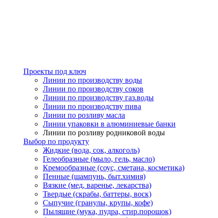
Проекты под ключ
Линии по производству воды
Линии по производству соков
Линии по производству газ.воды
Линии по производству пива
Линии по розливу масла
Линии упаковки в алюминиевые банки
Линии по розливу родниковой воды
Выбор по продукту
Жидкие (вода, сок, алкоголь)
Гелеобразные (мыло, гель, масло)
Кремообразные (соус, сметана, косметика)
Пенные (шампунь, быт.химия)
Вязкие (мед, варенье, лекарства)
Твердые (скрабы, баттеры, воск)
Сыпучие (гранулы, крупы, кофе)
Пылящие (мука, пудра, стир.порошок)