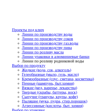
Проекты под ключ
Линии по производству воды
Линии по производству соков
Линии по производству газ.воды
Линии по производству пива
Линии по розливу масла
Линии упаковки в алюминиевые банки
Линии по розливу родниковой воды
Выбор по продукту
Жидкие (вода, сок, алкоголь)
Гелеобразные (мыло, гель, масло)
Кремообразные (соус, сметана, косметика)
Пенные (шампунь, быт.химия)
Вязкие (мед, варенье, лекарства)
Твердые (скрабы, баттеры, воск)
Сыпучие (гранулы, крупы, кофе)
Пылящие (мука, пудра, стир.порошок)
Агрессивные (кислоты, быт. химия)
Выбор по упаковке