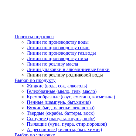
Проекты под ключ
Линии по производству воды
Линии по производству соков
Линии по производству газ.воды
Линии по производству пива
Линии по розливу масла
Линии упаковки в алюминиевые банки
Линии по розливу родниковой воды
Выбор по продукту
Жидкие (вода, сок, алкоголь)
Гелеобразные (мыло, гель, масло)
Кремообразные (соус, сметана, косметика)
Пенные (шампунь, быт.химия)
Вязкие (мед, варенье, лекарства)
Твердые (скрабы, баттеры, воск)
Сыпучие (гранулы, крупы, кофе)
Пылящие (мука, пудра, стир.порошок)
Агрессивные (кислоты, быт. химия)
Выбор по упаковке