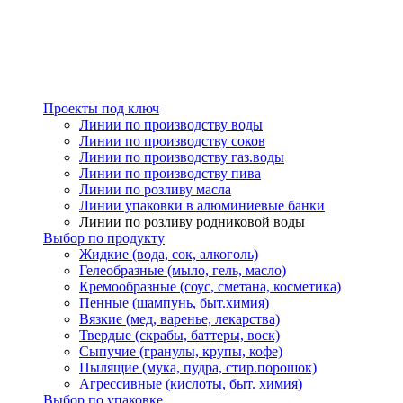
Проекты под ключ
Линии по производству воды
Линии по производству соков
Линии по производству газ.воды
Линии по производству пива
Линии по розливу масла
Линии упаковки в алюминиевые банки
Линии по розливу родниковой воды
Выбор по продукту
Жидкие (вода, сок, алкоголь)
Гелеобразные (мыло, гель, масло)
Кремообразные (соус, сметана, косметика)
Пенные (шампунь, быт.химия)
Вязкие (мед, варенье, лекарства)
Твердые (скрабы, баттеры, воск)
Сыпучие (гранулы, крупы, кофе)
Пылящие (мука, пудра, стир.порошок)
Агрессивные (кислоты, быт. химия)
Выбор по упаковке