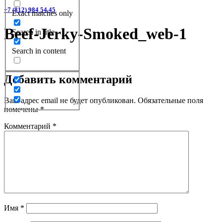
+7 (812) 984 54 45
Exact matches only
Beef-Jerky-Smoked_web-1
Search in title
Search in content
Добавить комментарий
Ваш адрес email не будет опубликован.
Обязательные поля
помечены
*
Комментарий
*
Имя
*