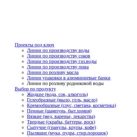
Проекты под ключ
Линии по производству воды
Линии по производству соков
Линии по производству газ.воды
Линии по производству пива
Линии по розливу масла
Линии упаковки в алюминиевые банки
Линии по розливу родниковой воды
Выбор по продукту
Жидкие (вода, сок, алкоголь)
Гелеобразные (мыло, гель, масло)
Кремообразные (соус, сметана, косметика)
Пенные (шампунь, быт.химия)
Вязкие (мед, варенье, лекарства)
Твердые (скрабы, баттеры, воск)
Сыпучие (гранулы, крупы, кофе)
Пылящие (мука, пудра, стир.порошок)