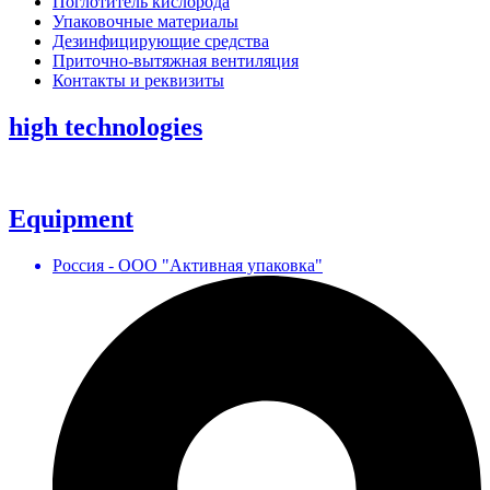
Поглотитель кислорода
Упаковочные материалы
Дезинфицирующие средства
Приточно-вытяжная вентиляция
Контакты и реквизиты
high technologies
Equipment
Россия - ООО "Активная упаковка"