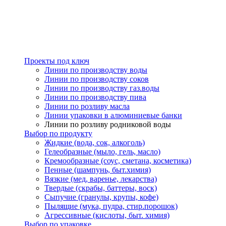
Проекты под ключ
Линии по производству воды
Линии по производству соков
Линии по производству газ.воды
Линии по производству пива
Линии по розливу масла
Линии упаковки в алюминиевые банки
Линии по розливу родниковой воды
Выбор по продукту
Жидкие (вода, сок, алкоголь)
Гелеобразные (мыло, гель, масло)
Кремообразные (соус, сметана, косметика)
Пенные (шампунь, быт.химия)
Вязкие (мед, варенье, лекарства)
Твердые (скрабы, баттеры, воск)
Сыпучие (гранулы, крупы, кофе)
Пылящие (мука, пудра, стир.порошок)
Агрессивные (кислоты, быт. химия)
Выбор по упаковке