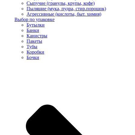
Сыпучие (гранулы, крупы, кофе)
Пылящие (мука, пудра, стир.порошок)
Агрессивные (кислоты, быт. химия)
Выбор по упаковке
Бутылки
Банки
Канистры
Пакеты
Тубы
Коробки
Бочки