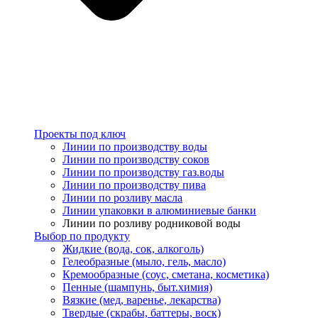
Проекты под ключ
Линии по производству воды
Линии по производству соков
Линии по производству газ.воды
Линии по производству пива
Линии по розливу масла
Линии упаковки в алюминиевые банки
Линии по розливу родниковой воды
Выбор по продукту
Жидкие (вода, сок, алкоголь)
Гелеобразные (мыло, гель, масло)
Кремообразные (соус, сметана, косметика)
Пенные (шампунь, быт.химия)
Вязкие (мед, варенье, лекарства)
Твердые (скрабы, баттеры, воск)