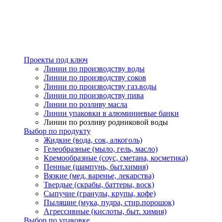
Проекты под ключ
Линии по производству воды
Линии по производству соков
Линии по производству газ.воды
Линии по производству пива
Линии по розливу масла
Линии упаковки в алюминиевые банки
Линии по розливу родниковой воды
Выбор по продукту
Жидкие (вода, сок, алкоголь)
Гелеобразные (мыло, гель, масло)
Кремообразные (соус, сметана, косметика)
Пенные (шампунь, быт.химия)
Вязкие (мед, варенье, лекарства)
Твердые (скрабы, баттеры, воск)
Сыпучие (гранулы, крупы, кофе)
Пылящие (мука, пудра, стир.порошок)
Агрессивные (кислоты, быт. химия)
Выбор по упаковке