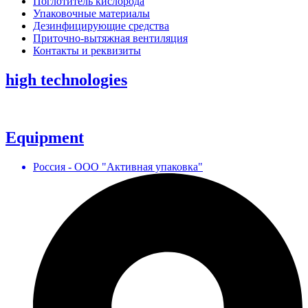
Поглотитель кислорода
Упаковочные материалы
Дезинфицирующие средства
Приточно-вытяжная вентиляция
Контакты и реквизиты
high technologies
Equipment
Россия - ООО "Активная упаковка"