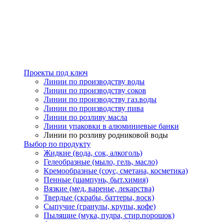
Проекты под ключ
Линии по производству воды
Линии по производству соков
Линии по производству газ.воды
Линии по производству пива
Линии по розливу масла
Линии упаковки в алюминиевые банки
Линии по розливу родниковой воды
Выбор по продукту
Жидкие (вода, сок, алкоголь)
Гелеобразные (мыло, гель, масло)
Кремообразные (соус, сметана, косметика)
Пенные (шампунь, быт.химия)
Вязкие (мед, варенье, лекарства)
Твердые (скрабы, баттеры, воск)
Сыпучие (гранулы, крупы, кофе)
Пылящие (мука, пудра, стир.порошок)