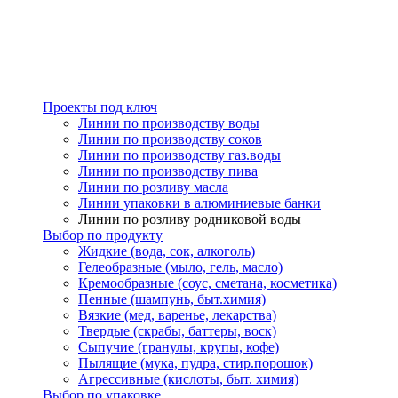
Проекты под ключ
Линии по производству воды
Линии по производству соков
Линии по производству газ.воды
Линии по производству пива
Линии по розливу масла
Линии упаковки в алюминиевые банки
Линии по розливу родниковой воды
Выбор по продукту
Жидкие (вода, сок, алкоголь)
Гелеобразные (мыло, гель, масло)
Кремообразные (соус, сметана, косметика)
Пенные (шампунь, быт.химия)
Вязкие (мед, варенье, лекарства)
Твердые (скрабы, баттеры, воск)
Сыпучие (гранулы, крупы, кофе)
Пылящие (мука, пудра, стир.порошок)
Агрессивные (кислоты, быт. химия)
Выбор по упаковке