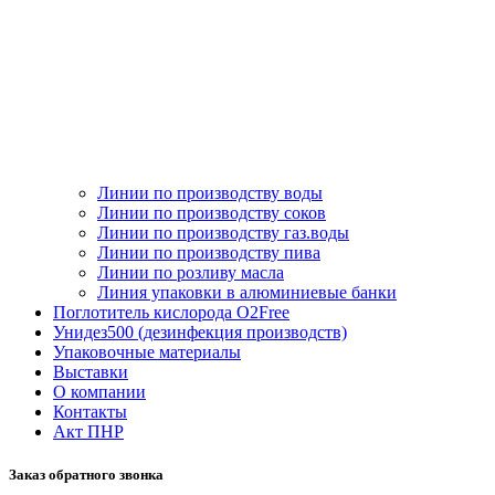
Линии по производству воды
Линии по производству соков
Линии по производству газ.воды
Линии по производству пива
Линии по розливу масла
Линия упаковки в алюминиевые банки
Поглотитель кислорода O2Free
Унидез500 (дезинфекция производств)
Упаковочные материалы
Выставки
О компании
Контакты
Акт ПНР
Заказ обратного звонка