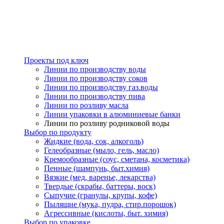
Проекты под ключ
Линии по производству воды
Линии по производству соков
Линии по производству газ.воды
Линии по производству пива
Линии по розливу масла
Линии упаковки в алюминиевые банки
Линии по розливу родниковой воды
Выбор по продукту
Жидкие (вода, сок, алкоголь)
Гелеобразные (мыло, гель, масло)
Кремообразные (соус, сметана, косметика)
Пенные (шампунь, быт.химия)
Вязкие (мед, варенье, лекарства)
Твердые (скрабы, баттеры, воск)
Сыпучие (гранулы, крупы, кофе)
Пылящие (мука, пудра, стир.порошок)
Агрессивные (кислоты, быт. химия)
Выбор по упаковке