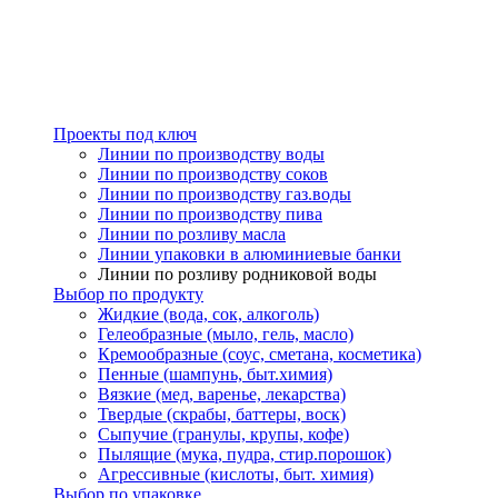
Проекты под ключ
Линии по производству воды
Линии по производству соков
Линии по производству газ.воды
Линии по производству пива
Линии по розливу масла
Линии упаковки в алюминиевые банки
Линии по розливу родниковой воды
Выбор по продукту
Жидкие (вода, сок, алкоголь)
Гелеобразные (мыло, гель, масло)
Кремообразные (соус, сметана, косметика)
Пенные (шампунь, быт.химия)
Вязкие (мед, варенье, лекарства)
Твердые (скрабы, баттеры, воск)
Сыпучие (гранулы, крупы, кофе)
Пылящие (мука, пудра, стир.порошок)
Агрессивные (кислоты, быт. химия)
Выбор по упаковке