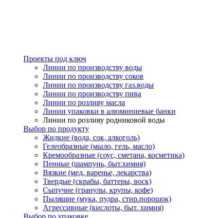
Проекты под ключ
Линии по производству воды
Линии по производству соков
Линии по производству газ.воды
Линии по производству пива
Линии по розливу масла
Линии упаковки в алюминиевые банки
Линии по розливу родниковой воды
Выбор по продукту
Жидкие (вода, сок, алкоголь)
Гелеобразные (мыло, гель, масло)
Кремообразные (соус, сметана, косметика)
Пенные (шампунь, быт.химия)
Вязкие (мед, варенье, лекарства)
Твердые (скрабы, баттеры, воск)
Сыпучие (гранулы, крупы, кофе)
Пылящие (мука, пудра, стир.порошок)
Агрессивные (кислоты, быт. химия)
Выбор по упаковке