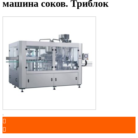
машина соков. Триблок