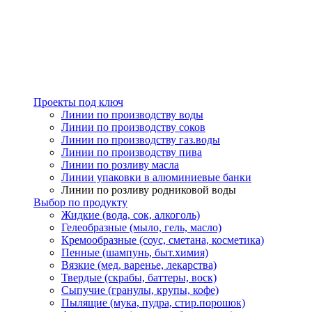
Проекты под ключ
Линии по производству воды
Линии по производству соков
Линии по производству газ.воды
Линии по производству пива
Линии по розливу масла
Линии упаковки в алюминиевые банки
Линии по розливу родниковой воды
Выбор по продукту
Жидкие (вода, сок, алкоголь)
Гелеобразные (мыло, гель, масло)
Кремообразные (соус, сметана, косметика)
Пенные (шампунь, быт.химия)
Вязкие (мед, варенье, лекарства)
Твердые (скрабы, баттеры, воск)
Сыпучие (гранулы, крупы, кофе)
Пылящие (мука, пудра, стир.порошок)