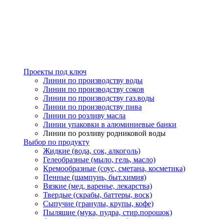
Проекты под ключ
Линии по производству воды
Линии по производству соков
Линии по производству газ.воды
Линии по производству пива
Линии по розливу масла
Линии упаковки в алюминиевые банки
Линии по розливу родниковой воды
Выбор по продукту
Жидкие (вода, сок, алкоголь)
Гелеобразные (мыло, гель, масло)
Кремообразные (соус, сметана, косметика)
Пенные (шампунь, быт.химия)
Вязкие (мед, варенье, лекарства)
Твердые (скрабы, баттеры, воск)
Сыпучие (гранулы, крупы, кофе)
Пылящие (мука, пудра, стир.порошок)