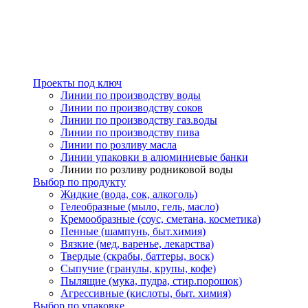
Проекты под ключ
Линии по производству воды
Линии по производству соков
Линии по производству газ.воды
Линии по производству пива
Линии по розливу масла
Линии упаковки в алюминиевые банки
Линии по розливу родниковой воды
Выбор по продукту
Жидкие (вода, сок, алкоголь)
Гелеобразные (мыло, гель, масло)
Кремообразные (соус, сметана, косметика)
Пенные (шампунь, быт.химия)
Вязкие (мед, варенье, лекарства)
Твердые (скрабы, баттеры, воск)
Сыпучие (гранулы, крупы, кофе)
Пылящие (мука, пудра, стир.порошок)
Агрессивные (кислоты, быт. химия)
Выбор по упаковке