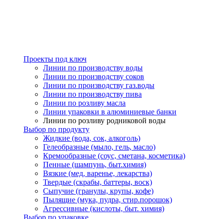
Проекты под ключ
Линии по производству воды
Линии по производству соков
Линии по производству газ.воды
Линии по производству пива
Линии по розливу масла
Линии упаковки в алюминиевые банки
Линии по розливу родниковой воды
Выбор по продукту
Жидкие (вода, сок, алкоголь)
Гелеобразные (мыло, гель, масло)
Кремообразные (соус, сметана, косметика)
Пенные (шампунь, быт.химия)
Вязкие (мед, варенье, лекарства)
Твердые (скрабы, баттеры, воск)
Сыпучие (гранулы, крупы, кофе)
Пылящие (мука, пудра, стир.порошок)
Агрессивные (кислоты, быт. химия)
Выбор по упаковке