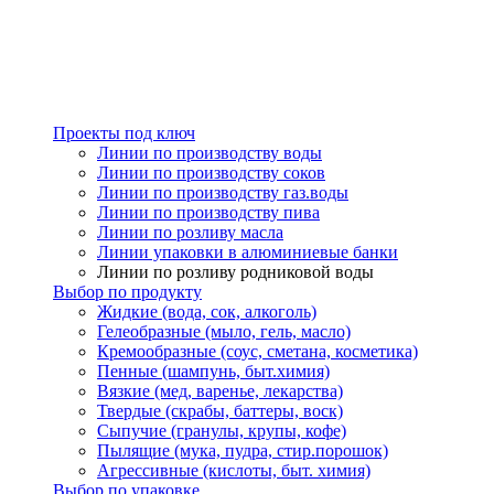
Проекты под ключ
Линии по производству воды
Линии по производству соков
Линии по производству газ.воды
Линии по производству пива
Линии по розливу масла
Линии упаковки в алюминиевые банки
Линии по розливу родниковой воды
Выбор по продукту
Жидкие (вода, сок, алкоголь)
Гелеобразные (мыло, гель, масло)
Кремообразные (соус, сметана, косметика)
Пенные (шампунь, быт.химия)
Вязкие (мед, варенье, лекарства)
Твердые (скрабы, баттеры, воск)
Сыпучие (гранулы, крупы, кофе)
Пылящие (мука, пудра, стир.порошок)
Агрессивные (кислоты, быт. химия)
Выбор по упаковке