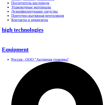
Поглотитель кислорода
Упаковочные материалы
Дезинфицирующие средства
Приточно-вытяжная вентиляция
Контакты и реквизиты
high technologies
Equipment
Россия - ООО "Активная упаковка"