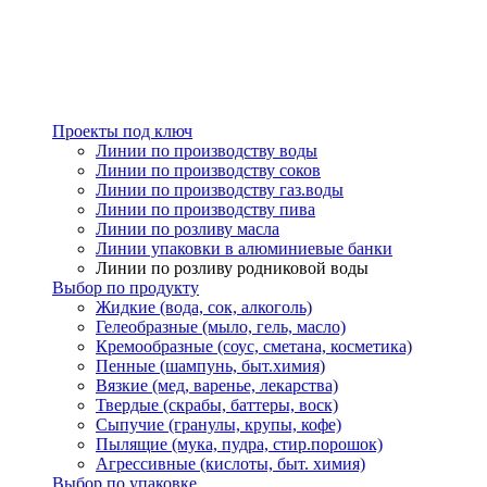
Проекты под ключ
Линии по производству воды
Линии по производству соков
Линии по производству газ.воды
Линии по производству пива
Линии по розливу масла
Линии упаковки в алюминиевые банки
Линии по розливу родниковой воды
Выбор по продукту
Жидкие (вода, сок, алкоголь)
Гелеобразные (мыло, гель, масло)
Кремообразные (соус, сметана, косметика)
Пенные (шампунь, быт.химия)
Вязкие (мед, варенье, лекарства)
Твердые (скрабы, баттеры, воск)
Сыпучие (гранулы, крупы, кофе)
Пылящие (мука, пудра, стир.порошок)
Агрессивные (кислоты, быт. химия)
Выбор по упаковке