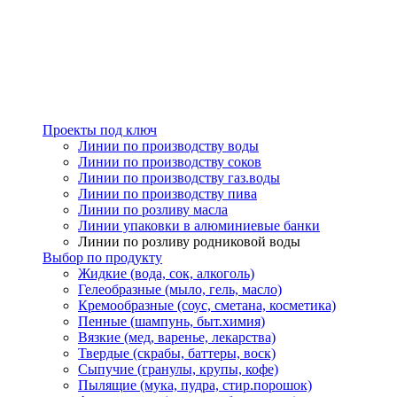
Проекты под ключ
Линии по производству воды
Линии по производству соков
Линии по производству газ.воды
Линии по производству пива
Линии по розливу масла
Линии упаковки в алюминиевые банки
Линии по розливу родниковой воды
Выбор по продукту
Жидкие (вода, сок, алкоголь)
Гелеобразные (мыло, гель, масло)
Кремообразные (соус, сметана, косметика)
Пенные (шампунь, быт.химия)
Вязкие (мед, варенье, лекарства)
Твердые (скрабы, баттеры, воск)
Сыпучие (гранулы, крупы, кофе)
Пылящие (мука, пудра, стир.порошок)