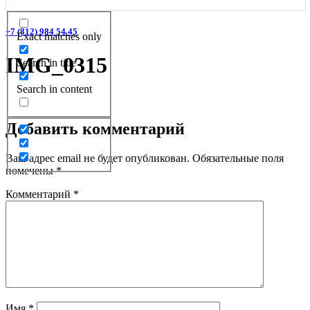
+7 (812) 984 54 45
Exact matches only
IMG_0315
Search in title
Search in content
Добавить комментарий
Ваш адрес email не будет опубликован.
Обязательные поля
помечены
*
Комментарий
*
Имя
*