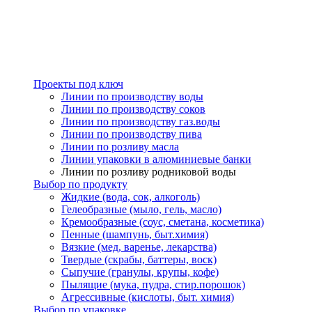
Проекты под ключ
Линии по производству воды
Линии по производству соков
Линии по производству газ.воды
Линии по производству пива
Линии по розливу масла
Линии упаковки в алюминиевые банки
Линии по розливу родниковой воды
Выбор по продукту
Жидкие (вода, сок, алкоголь)
Гелеобразные (мыло, гель, масло)
Кремообразные (соус, сметана, косметика)
Пенные (шампунь, быт.химия)
Вязкие (мед, варенье, лекарства)
Твердые (скрабы, баттеры, воск)
Сыпучие (гранулы, крупы, кофе)
Пылящие (мука, пудра, стир.порошок)
Агрессивные (кислоты, быт. химия)
Выбор по упаковке