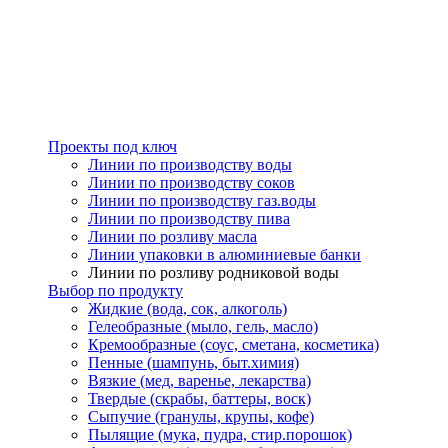
Проекты под ключ
Линии по производству воды
Линии по производству соков
Линии по производству газ.воды
Линии по производству пива
Линии по розливу масла
Линии упаковки в алюминиевые банки
Линии по розливу родниковой воды
Выбор по продукту
Жидкие (вода, сок, алкоголь)
Гелеобразные (мыло, гель, масло)
Кремообразные (соус, сметана, косметика)
Пенные (шампунь, быт.химия)
Вязкие (мед, варенье, лекарства)
Твердые (скрабы, баттеры, воск)
Сыпучие (гранулы, крупы, кофе)
Пылящие (мука, пудра, стир.порошок)