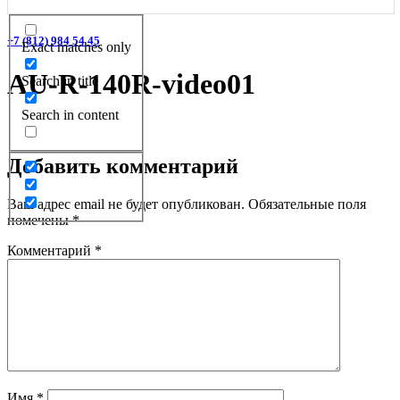
+7 (812) 984 54 45
Exact matches only
AU-R-140R-video01
Search in title
Search in content
Добавить комментарий
Ваш адрес email не будет опубликован.
Обязательные поля
помечены
*
Комментарий
*
Имя
*