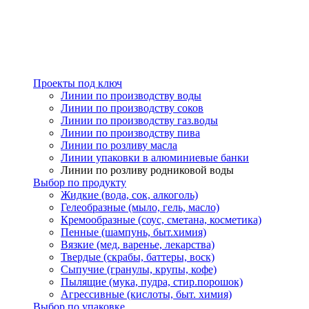
Проекты под ключ
Линии по производству воды
Линии по производству соков
Линии по производству газ.воды
Линии по производству пива
Линии по розливу масла
Линии упаковки в алюминиевые банки
Линии по розливу родниковой воды
Выбор по продукту
Жидкие (вода, сок, алкоголь)
Гелеобразные (мыло, гель, масло)
Кремообразные (соус, сметана, косметика)
Пенные (шампунь, быт.химия)
Вязкие (мед, варенье, лекарства)
Твердые (скрабы, баттеры, воск)
Сыпучие (гранулы, крупы, кофе)
Пылящие (мука, пудра, стир.порошок)
Агрессивные (кислоты, быт. химия)
Выбор по упаковке