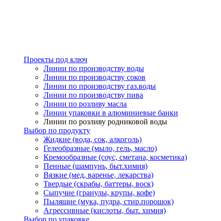
Проекты под ключ
Линии по производству воды
Линии по производству соков
Линии по производству газ.воды
Линии по производству пива
Линии по розливу масла
Линии упаковки в алюминиевые банки
Линии по розливу родниковой воды
Выбор по продукту
Жидкие (вода, сок, алкоголь)
Гелеобразные (мыло, гель, масло)
Кремообразные (соус, сметана, косметика)
Пенные (шампунь, быт.химия)
Вязкие (мед, варенье, лекарства)
Твердые (скрабы, баттеры, воск)
Сыпучие (гранулы, крупы, кофе)
Пылящие (мука, пудра, стир.порошок)
Агрессивные (кислоты, быт. химия)
Выбор по упаковке