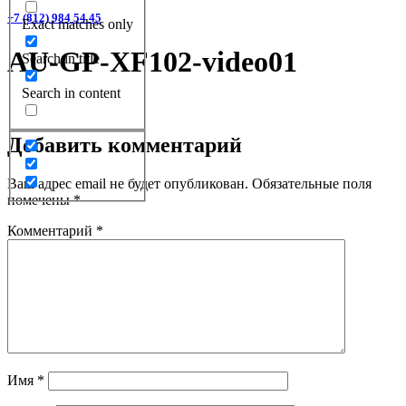
+7 (812) 984 54 45
Exact matches only
AU-GP-XF102-video01
Search in title
Search in content
Добавить комментарий
Ваш адрес email не будет опубликован.
Обязательные поля
помечены
*
Комментарий
*
Имя
*