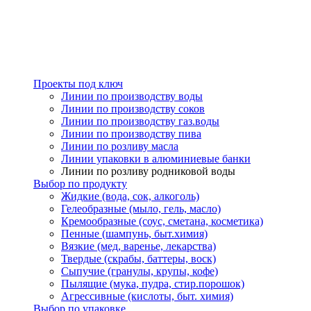
Проекты под ключ
Линии по производству воды
Линии по производству соков
Линии по производству газ.воды
Линии по производству пива
Линии по розливу масла
Линии упаковки в алюминиевые банки
Линии по розливу родниковой воды
Выбор по продукту
Жидкие (вода, сок, алкоголь)
Гелеобразные (мыло, гель, масло)
Кремообразные (соус, сметана, косметика)
Пенные (шампунь, быт.химия)
Вязкие (мед, варенье, лекарства)
Твердые (скрабы, баттеры, воск)
Сыпучие (гранулы, крупы, кофе)
Пылящие (мука, пудра, стир.порошок)
Агрессивные (кислоты, быт. химия)
Выбор по упаковке