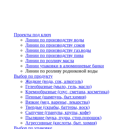
Проекты под ключ
Линии по производству воды
Линии по производству соков
Линии по производству газ.воды
Линии по производству пива
Линии по розливу масла
Линии упаковки в алюминиевые банки
Линии по розливу родниковой воды
Выбор по продукту
Жидкие (вода, сок, алкоголь)
Гелеобразные (мыло, гель, масло)
Кремообразные (соус, сметана, косметика)
Пенные (шампунь, быт.химия)
Вязкие (мед, варенье, лекарства)
Твердые (скрабы, баттеры, воск)
Сыпучие (гранулы, крупы, кофе)
Пылящие (мука, пудра, стир.порошок)
Агрессивные (кислоты, быт. химия)
Выбор по упаковке