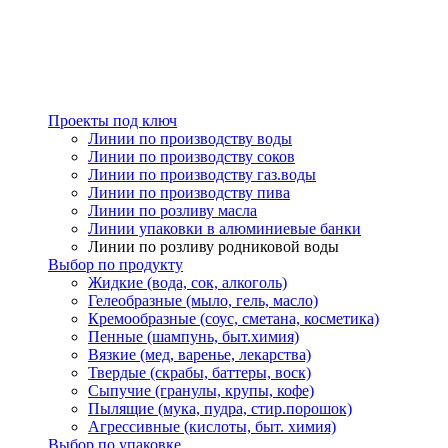
Проекты под ключ
Линии по производству воды
Линии по производству соков
Линии по производству газ.воды
Линии по производству пива
Линии по розливу масла
Линии упаковки в алюминиевые банки
Линии по розливу родниковой воды
Выбор по продукту
Жидкие (вода, сок, алкоголь)
Гелеобразные (мыло, гель, масло)
Кремообразные (соус, сметана, косметика)
Пенные (шампунь, быт.химия)
Вязкие (мед, варенье, лекарства)
Твердые (скрабы, баттеры, воск)
Сыпучие (гранулы, крупы, кофе)
Пылящие (мука, пудра, стир.порошок)
Агрессивные (кислоты, быт. химия)
Выбор по упаковке