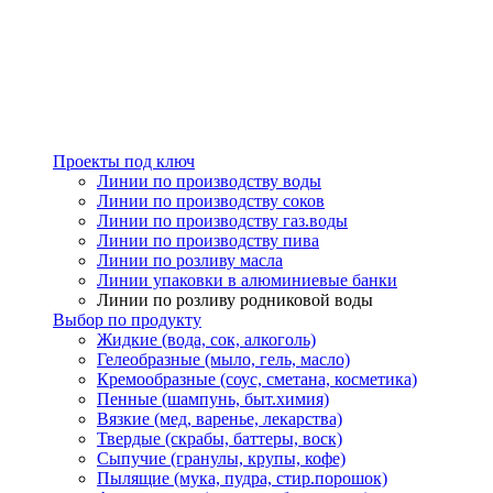
Проекты под ключ
Линии по производству воды
Линии по производству соков
Линии по производству газ.воды
Линии по производству пива
Линии по розливу масла
Линии упаковки в алюминиевые банки
Линии по розливу родниковой воды
Выбор по продукту
Жидкие (вода, сок, алкоголь)
Гелеобразные (мыло, гель, масло)
Кремообразные (соус, сметана, косметика)
Пенные (шампунь, быт.химия)
Вязкие (мед, варенье, лекарства)
Твердые (скрабы, баттеры, воск)
Сыпучие (гранулы, крупы, кофе)
Пылящие (мука, пудра, стир.порошок)