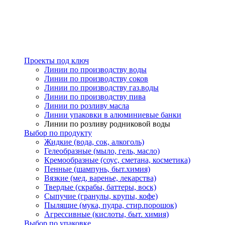
Проекты под ключ
Линии по производству воды
Линии по производству соков
Линии по производству газ.воды
Линии по производству пива
Линии по розливу масла
Линии упаковки в алюминиевые банки
Линии по розливу родниковой воды
Выбор по продукту
Жидкие (вода, сок, алкоголь)
Гелеобразные (мыло, гель, масло)
Кремообразные (соус, сметана, косметика)
Пенные (шампунь, быт.химия)
Вязкие (мед, варенье, лекарства)
Твердые (скрабы, баттеры, воск)
Сыпучие (гранулы, крупы, кофе)
Пылящие (мука, пудра, стир.порошок)
Агрессивные (кислоты, быт. химия)
Выбор по упаковке