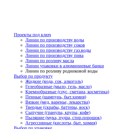
Проекты под ключ
Линии по производству воды
Линии по производству соков
Линии по производству газ.воды
Линии по производству пива
Линии по розливу масла
Линии упаковки в алюминиевые банки
Линии по розливу родниковой воды
Выбор по продукту
Жидкие (вода, сок, алкоголь)
Гелеобразные (мыло, гель, масло)
Кремообразные (соус, сметана, косметика)
Пенные (шампунь, быт.химия)
Вязкие (мед, варенье, лекарства)
Твердые (скрабы, баттеры, воск)
Сыпучие (гранулы, крупы, кофе)
Пылящие (мука, пудра, стир.порошок)
Агрессивные (кислоты, быт. химия)
Выбор по упаковке