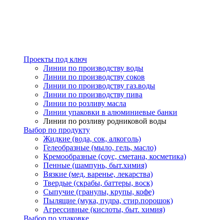
Проекты под ключ
Линии по производству воды
Линии по производству соков
Линии по производству газ.воды
Линии по производству пива
Линии по розливу масла
Линии упаковки в алюминиевые банки
Линии по розливу родниковой воды
Выбор по продукту
Жидкие (вода, сок, алкоголь)
Гелеобразные (мыло, гель, масло)
Кремообразные (соус, сметана, косметика)
Пенные (шампунь, быт.химия)
Вязкие (мед, варенье, лекарства)
Твердые (скрабы, баттеры, воск)
Сыпучие (гранулы, крупы, кофе)
Пылящие (мука, пудра, стир.порошок)
Агрессивные (кислоты, быт. химия)
Выбор по упаковке