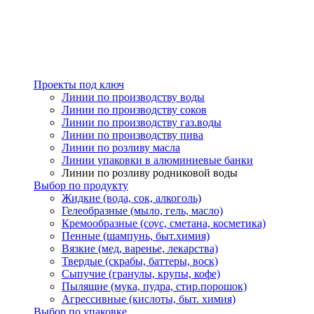
Проекты под ключ
Линии по производству воды
Линии по производству соков
Линии по производству газ.воды
Линии по производству пива
Линии по розливу масла
Линии упаковки в алюминиевые банки
Линии по розливу родниковой воды
Выбор по продукту
Жидкие (вода, сок, алкоголь)
Гелеобразные (мыло, гель, масло)
Кремообразные (соус, сметана, косметика)
Пенные (шампунь, быт.химия)
Вязкие (мед, варенье, лекарства)
Твердые (скрабы, баттеры, воск)
Сыпучие (гранулы, крупы, кофе)
Пылящие (мука, пудра, стир.порошок)
Агрессивные (кислоты, быт. химия)
Выбор по упаковке