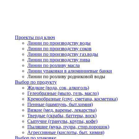
Проекты под ключ
Линии по производству воды
Линии по производству соков
Линии по производству газ.воды
Линии по производству пива
Линии по розливу масла
Линии упаковки в алюминиевые банки
Линии по розливу родниковой воды
Выбор по продукту
Жидкие (вода, сок, алкоголь)
Гелеобразные (мыло, гель, масло)
Кремообразные (соус, сметана, косметика)
Пенные (шампунь, быт.химия)
Вязкие (мед, варенье, лекарства)
Твердые (скрабы, баттеры, воск)
Сыпучие (гранулы, крупы, кофе)
Пылящие (мука, пудра, стир.порошок)
Агрессивные (кислоты, быт. химия)
Выбор по упаковке