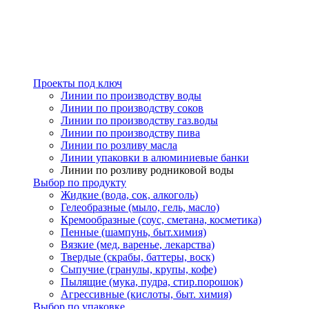
Проекты под ключ
Линии по производству воды
Линии по производству соков
Линии по производству газ.воды
Линии по производству пива
Линии по розливу масла
Линии упаковки в алюминиевые банки
Линии по розливу родниковой воды
Выбор по продукту
Жидкие (вода, сок, алкоголь)
Гелеобразные (мыло, гель, масло)
Кремообразные (соус, сметана, косметика)
Пенные (шампунь, быт.химия)
Вязкие (мед, варенье, лекарства)
Твердые (скрабы, баттеры, воск)
Сыпучие (гранулы, крупы, кофе)
Пылящие (мука, пудра, стир.порошок)
Агрессивные (кислоты, быт. химия)
Выбор по упаковке