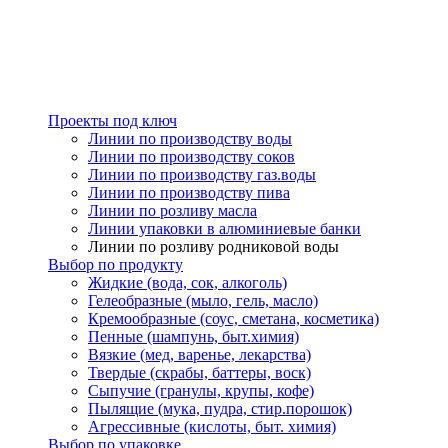
Проекты под ключ
Линии по производству воды
Линии по производству соков
Линии по производству газ.воды
Линии по производству пива
Линии по розливу масла
Линии упаковки в алюминиевые банки
Линии по розливу родниковой воды
Выбор по продукту
Жидкие (вода, сок, алкоголь)
Гелеобразные (мыло, гель, масло)
Кремообразные (соус, сметана, косметика)
Пенные (шампунь, быт.химия)
Вязкие (мед, варенье, лекарства)
Твердые (скрабы, баттеры, воск)
Сыпучие (гранулы, крупы, кофе)
Пылящие (мука, пудра, стир.порошок)
Агрессивные (кислоты, быт. химия)
Выбор по упаковке