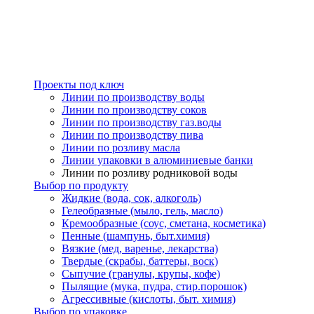
Проекты под ключ
Линии по производству воды
Линии по производству соков
Линии по производству газ.воды
Линии по производству пива
Линии по розливу масла
Линии упаковки в алюминиевые банки
Линии по розливу родниковой воды
Выбор по продукту
Жидкие (вода, сок, алкоголь)
Гелеобразные (мыло, гель, масло)
Кремообразные (соус, сметана, косметика)
Пенные (шампунь, быт.химия)
Вязкие (мед, варенье, лекарства)
Твердые (скрабы, баттеры, воск)
Сыпучие (гранулы, крупы, кофе)
Пылящие (мука, пудра, стир.порошок)
Агрессивные (кислоты, быт. химия)
Выбор по упаковке