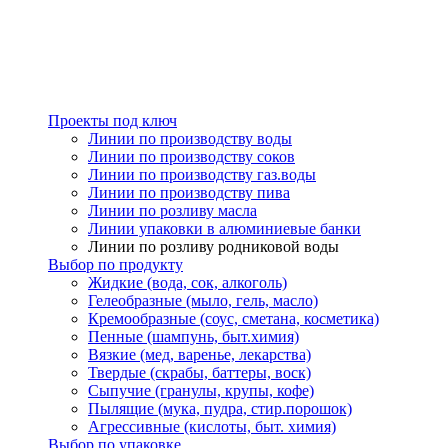
Проекты под ключ
Линии по производству воды
Линии по производству соков
Линии по производству газ.воды
Линии по производству пива
Линии по розливу масла
Линии упаковки в алюминиевые банки
Линии по розливу родниковой воды
Выбор по продукту
Жидкие (вода, сок, алкоголь)
Гелеобразные (мыло, гель, масло)
Кремообразные (соус, сметана, косметика)
Пенные (шампунь, быт.химия)
Вязкие (мед, варенье, лекарства)
Твердые (скрабы, баттеры, воск)
Сыпучие (гранулы, крупы, кофе)
Пылящие (мука, пудра, стир.порошок)
Агрессивные (кислоты, быт. химия)
Выбор по упаковке